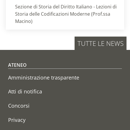
Titolo card
:
Sezione di Storia del Diritto Italiano - Lezioni di
Storia delle Codificazioni Moderne (Prof.ssa
Macino)
TUTTE LE NEWS
Footer menu
ATENEO
Amministrazione trasparente
Atti di notifica
Concorsi
Privacy