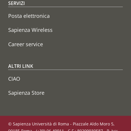
SERVIZI
Posta elettronica
Sapienza Wireless
Career service
ALTRI LINK
CIAO
Sapienza Store
© Sapienza Università di Roma - Piazzale Aldo Moro 5,
00185 Roma - (+39) 06 49911 - C.F.: 80209930587 - P. Iva: