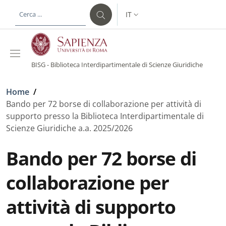
Salta al contenuto principale
Skip to footer content
IT
SELETTORE LINGUA: CURREN
BISG - Biblioteca Interdipartimentale di Scienze Giuridiche
Briciole di pane
Home
/
Bando per 72 borse di collaborazione per attività di
supporto presso la Biblioteca Interdipartimentale di
Scienze Giuridiche a.a. 2025/2026
Bando per 72 borse di
collaborazione per
attività di supporto