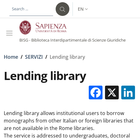
Skip to main content
Skip to footer content
EN
LANGUAGE SWITCHER: CURR
BISG - Biblioteca Interdipartimentale di Scienze Giuridiche
Breadcrumb
Home
/
SERVIZI
/
Lending library
Lending library
Facebo
X
Lending library allows institutional users to borrow
monographs from other Italian or foreign libraries that
are not available in the Rome libraries.
The service is addressed to undergraduates, doctoral